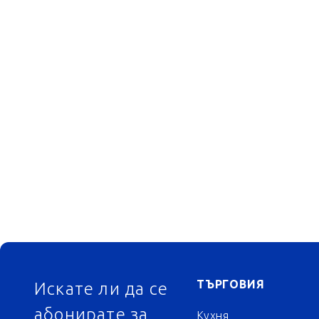
ФУТЕР
ТЪРГОВИЯ
Искате ли да се
абонирате за
Кухня