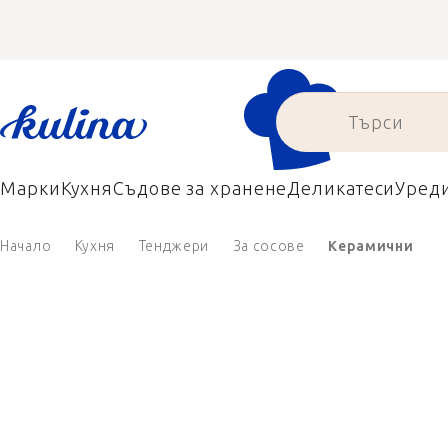
Преминаване
към
съдържанието
Марки
Кухня
Съдове за хранене
Деликатеси
Уред
Начало
Кухня
Тенджери
За сосове
Керамични