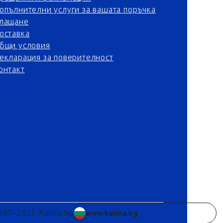
опълнителни услуги за вашата поръчка
лащане
оставка
бщи условия
екларация за поверителност
онтакт
007–2025 Kulina.bg
www.kulina.bg