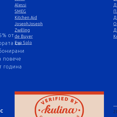
Alessi
Д
SMEG
П
Kitchen Aid
Д
JosephJoseph
О
Zwilling
Д
5% от
de Buyer
К
ората са
Eva Solo
бонирани
а повече
т година
АС
2