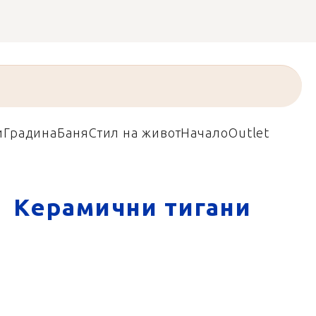
и
Градина
Баня
Стил на живот
Начало
Outlet
Керамични тигани