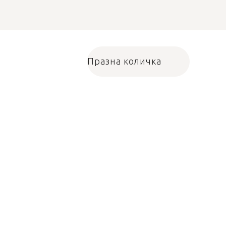
Празна количка
Количка за пазарува