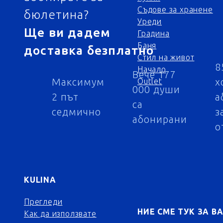
Съдове за хранене
бюлетина?
Уреди
Ще ви дадем
Градина
Баня
доставка безплатно
Стил на живот
8
Начало
Вече 177
Максимум
х
Outlet
000 души
2 път
а
са
седмично
з
абонирани
о
KULINA
Прегледи
НИЕ СМЕ ТУК ЗА В
Как да използвате