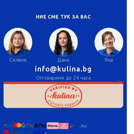
НИЕ СМЕ ТУК ЗА ВАС
Силвия
Дана
Яна
info@kulina.bg
Отговаряме до 24 часа