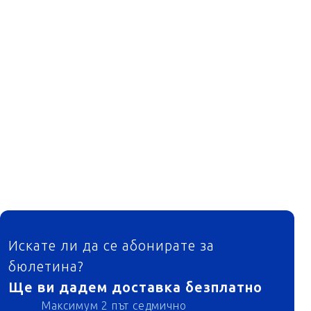
ФУТЕР
Искате ли да се абонирате за
бюлетина?
Ще ви дадем доставка безплатно
Максимум 2 път седмично