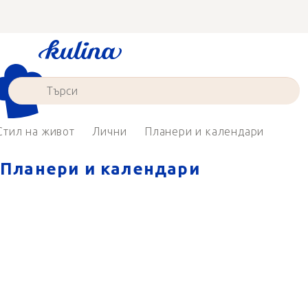
Преминаване
към
съдържанието
Стил на живот
Лични
Планери и календари
Планери и календари