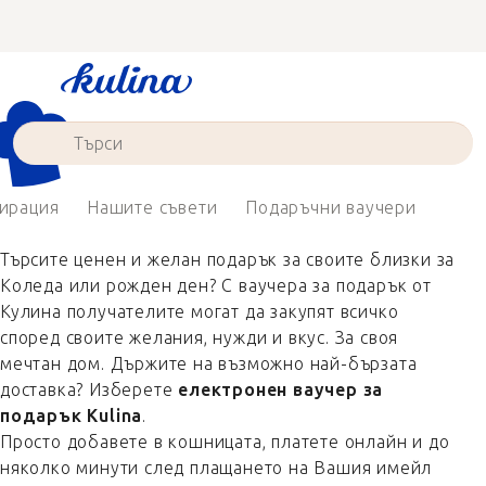
Преминаване
към
съдържанието
ирация
Нашите съвети
Подаръчни ваучери
Търсите ценен и желан подарък за своите близки за
Коледа или рожден ден? С ваучера за подарък от
Кулина получателите могат да закупят всичко
според своите желания, нужди и вкус. За своя
мечтан дом. Държите на възможно най-бързата
доставка? Изберете
електронен ваучер за
подарък Kulina
.
Просто добавете в кошницата, платете онлайн и до
няколко минути след плащането на Вашия имейл