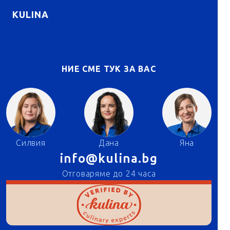
KULINA
НИЕ СМЕ ТУК ЗА ВАС
Силвия
Дана
Яна
info@kulina.bg
Отговаряме до 24 часа