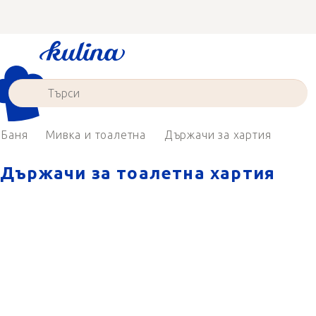
Преминаване
към
съдържанието
Баня
Мивка и тоалетна
Държачи за хартия
Държачи за тоалетна хартия