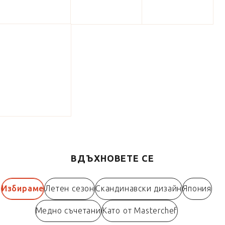
ВДЪХНОВЕТЕ СЕ
Избираме
Летен сезон
Скандинавски дизайн
Япония
Медно съчетани
Като от Masterchef