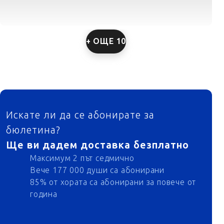
+ ОЩЕ 10
ФУТЕР
Искате ли да се абонирате за
бюлетина?
Ще ви дадем доставка безплатно
Максимум 2 път седмично
Вече 177 000 души са абонирани
85% от хората са абонирани за повече от
година