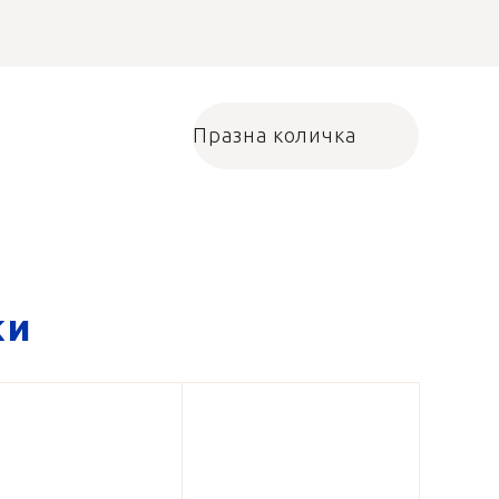
Празна количка
Количка за пазарува
ки