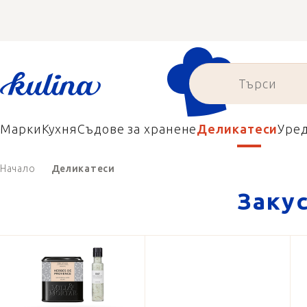
Преминаване
към
съдържанието
Марки
Кухня
Съдове за хранене
Деликатеси
Уре
Начало
Деликатеси
Закус