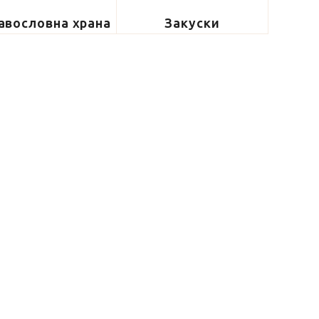
авословна храна
Закуски