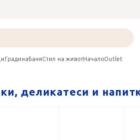
ди
Градина
Баня
Стил на живот
Начало
Outlet
ки, деликатеси и напит