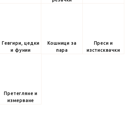
Гевгири, цедки
Кошници за
Преси и
и фунии
пара
изстисквачки
Претегляне и
измерване