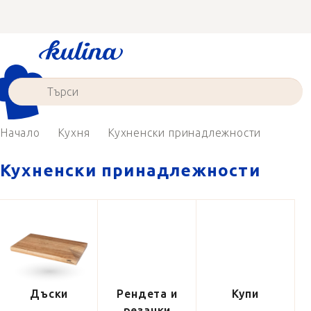
Преминаване
към
съдържанието
Начало
Кухня
Кухненски принадлежности
Кухненски принадлежности
Дъски
Рендета и
Купи
резачки