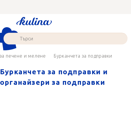
Преминаване
към
съдържанието
за печене и мелене
Бурканчета за подправки
Бурканчета за подправки и
органайзери за подправки