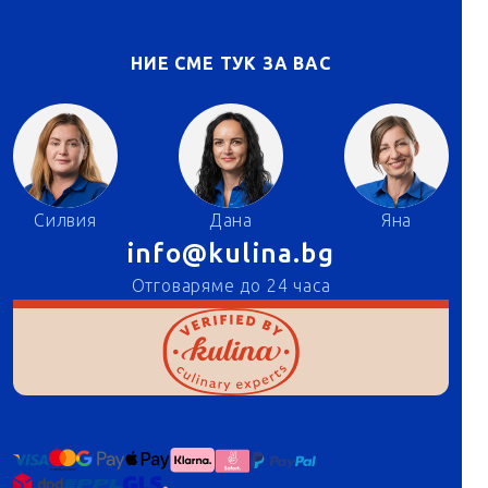
НИЕ СМЕ ТУК ЗА ВАС
Силвия
Дана
Яна
info@kulina.bg
Отговаряме до 24 часа