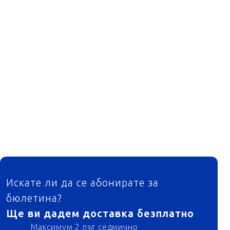
ФУТЕР
Искате ли да се абонирате за
бюлетина?
Ще ви дадем доставка безплатно
Максимум 2 път седмично