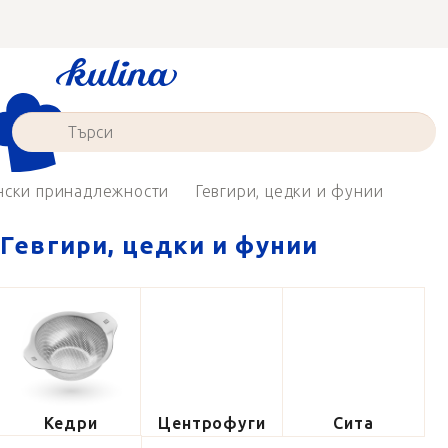
Преминаване
към
съдържанието
нски принадлежности
Гевгири, цедки и фунии
Гевгири, цедки и фунии
Кедри
Центрофуги
Сита