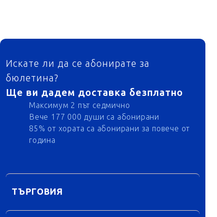
ФУТЕР
Искате ли да се абонирате за
бюлетина?
Ще ви дадем доставка безплатно
Максимум 2 път седмично
Вече 177 000 души са абонирани
85% от хората са абонирани за повече от
година
ТЪРГОВИЯ