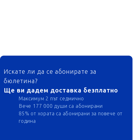
ФУТЕР
Искате ли да се абонирате за
бюлетина?
Ще ви дадем доставка безплатно
Максимум 2 път седмично
Вече 177 000 души са абонирани
85% от хората са абонирани за повече от
година