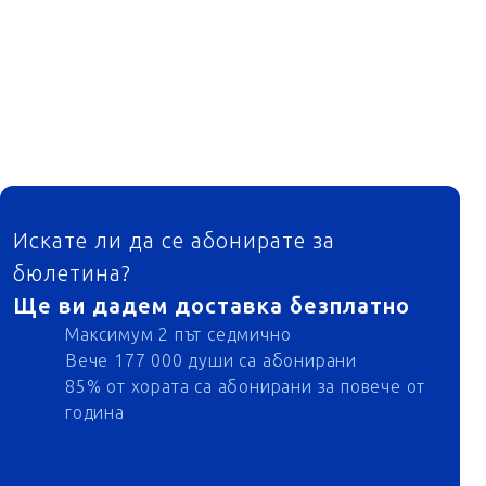
ФУТЕР
Искате ли да се абонирате за
бюлетина?
Ще ви дадем доставка безплатно
Максимум 2 път седмично
Вече 177 000 души са абонирани
85% от хората са абонирани за повече от
година