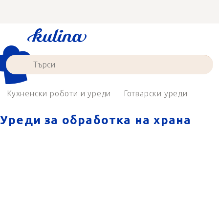
Преминаване
към
съдържанието
Кухненски роботи и уреди
Готварски уреди
Уреди за обработка на храна