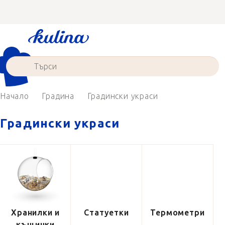
Преминаване
към
съдържанието
Начало
Градина
Градински украси
Градински украси
Хранилки и
Статуетки
Термометри
къщички