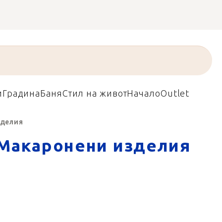
и
Градина
Баня
Стил на живот
Начало
Outlet
зделия
Макаронени изделия