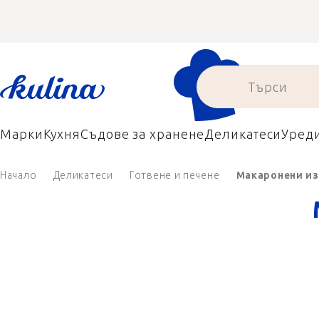
Преминаване
към
съдържанието
Марки
Кухня
Съдове за хранене
Деликатеси
Уред
Начало
Деликатеси
Готвене и печене
Макаронени и