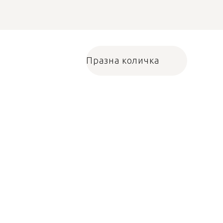
Празна количка
Количка за пазарува