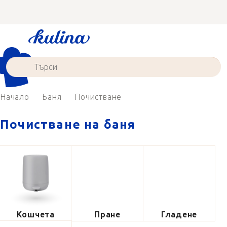
Преминаване
към
съдържанието
Начало
Баня
Почистване
Почистване на баня
Кошчета
Пране
Гладене