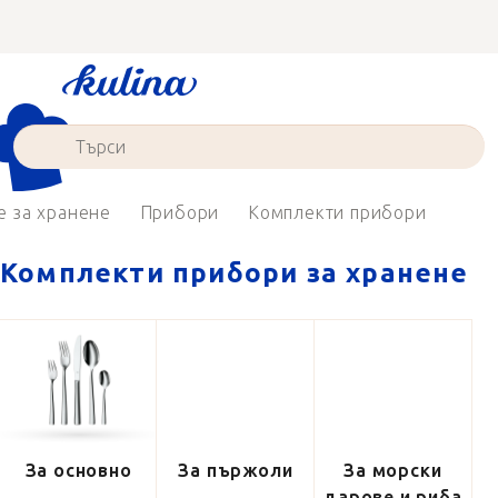
Преминаване
към
съдържанието
е за хранене
Прибори
Комплекти прибори
Комплекти прибори за хранене
За основно
За пържоли
За морски
дарове и риба