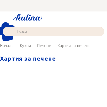
Преминаване
към
съдържанието
Начало
Кухня
Печене
Хартия за печене
Хартия за печене