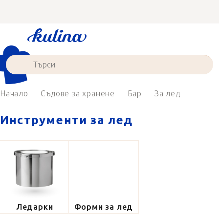
Преминаване
към
съдържанието
Начало
Съдове за хранене
Бар
За лед
Инструменти за лед
Ледарки
Форми за лед