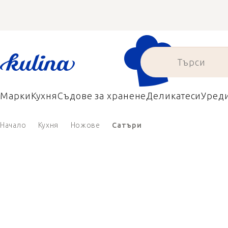
Преминаване
към
съдържанието
Марки
Кухня
Съдове за хранене
Деликатеси
Уред
Начало
Кухня
Ножове
Сатъри