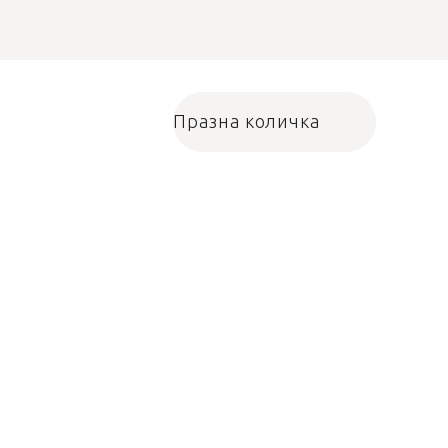
Празна количка
Количка за пазарува