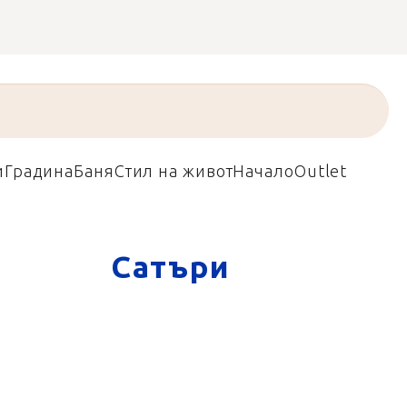
и
Градина
Баня
Стил на живот
Начало
Outlet
Сатъри