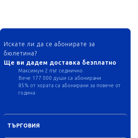
ФУТЕР
Искате ли да се абонирате за
бюлетина?
Ще ви дадем доставка безплатно
Максимум 2 път седмично
Вече 177 000 души са абонирани
85% от хората са абонирани за повече от
година
ТЪРГОВИЯ