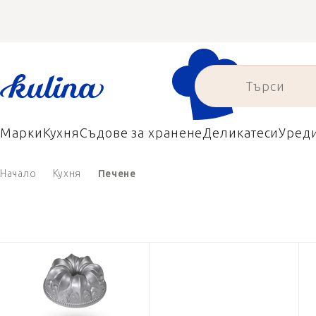
Преминаване
към
съдържанието
Марки
Кухня
Съдове за хранене
Деликатеси
Уред
Начало
Кухня
Печене