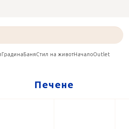
и
Градина
Баня
Стил на живот
Начало
Outlet
Печене