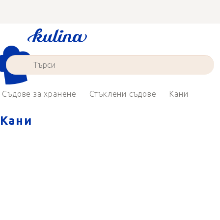
Преминаване
към
съдържанието
Съдове за хранене
Стъклени съдове
Кани
Кани