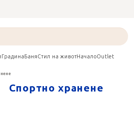
и
Градина
Баня
Стил на живот
Начало
Outlet
анене
Спортно хранене