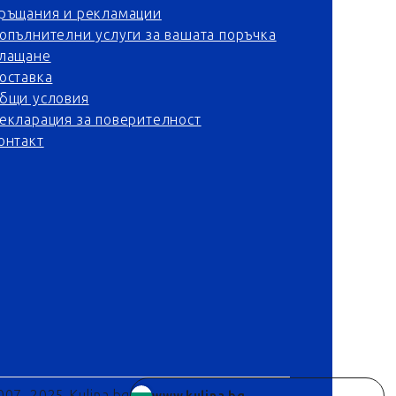
ръщания и рекламации
опълнителни услуги за вашата поръчка
лащане
оставка
бщи условия
екларация за поверителност
онтакт
007–2025 Kulina.bg