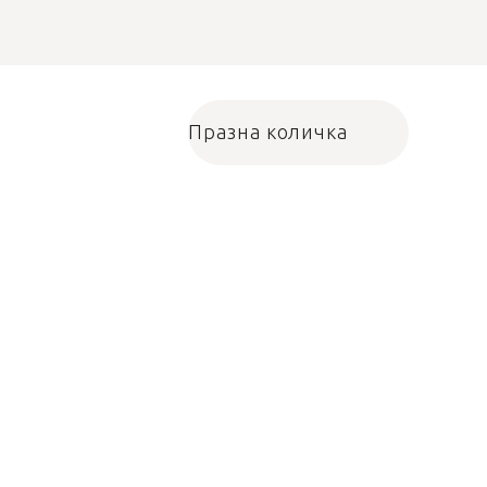
Празна количка
Количка за пазарува