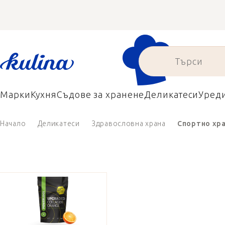
Преминаване
към
съдържанието
Марки
Кухня
Съдове за хранене
Деликатеси
Уред
Начало
Деликатеси
Здравословна храна
Спортно хр