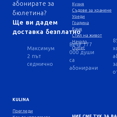
абонирате за
Кухня
Съдове за хранене
бюлетина?
Уреди
Ще ви дадем
Градина
Баня
доставка безплатно
Стил на живот
8
Начало
Вече 177
Максимум
х
Outlet
000 души
2 път
а
са
седмично
з
абонирани
о
KULINA
Прегледи
НИЕ СМЕ ТУК ЗА В