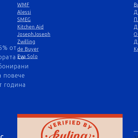
WMF
В
Alessi
Д
SMEG
П
Kitchen Aid
Д
JosephJoseph
О
Zwilling
Д
5% от
de Buyer
К
ората са
Eva Solo
бонирани
а повече
т година
АС
2