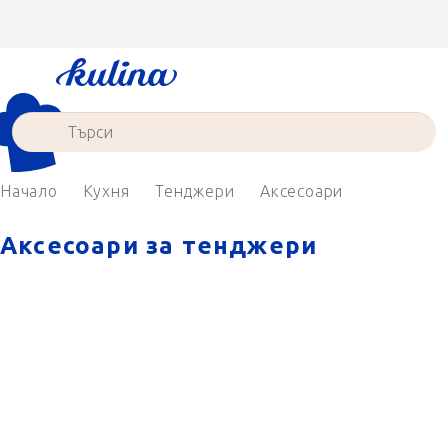
Преминаване
към
съдържанието
Начало
Кухня
Тенджери
Аксесоари
Аксесоари за тенджери