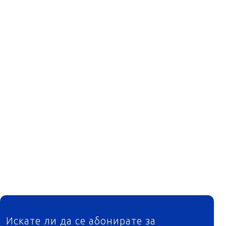
ФУТЕР
Искате ли да се абонирате за