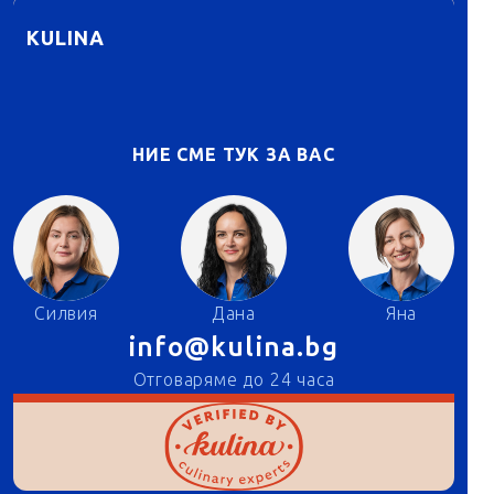
KULINA
НИЕ СМЕ ТУК ЗА ВАС
Силвия
Дана
Яна
info@kulina.bg
Отговаряме до 24 часа