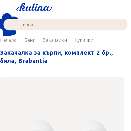
Преминаване
към
съдържанието
Начало
Баня
Закачалки
Кукички
Закачалка за кърпи, комплект 2 бр.,
бяла, Brabantia