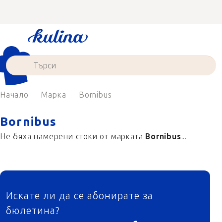
Преминаване
към
съдържанието
Начало
Марка
Bornibus
Bornibus
Не бяха намерени стоки от марката
Bornibus
...
ФУТЕР
Искате ли да се абонирате за
бюлетина?