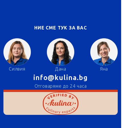
НИЕ СМЕ ТУК ЗА ВАС
Силвия
Дана
Яна
info@kulina.bg
Отговаряме до 24 часа