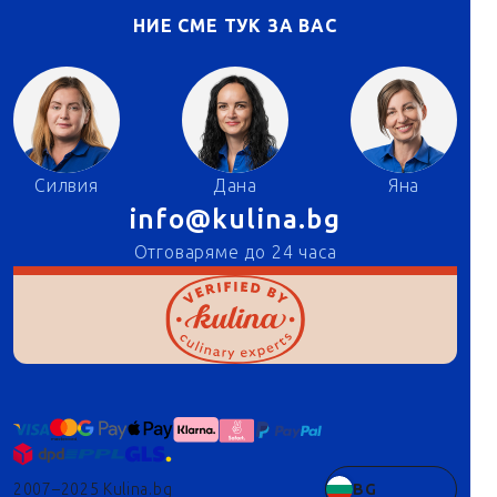
НИЕ СМЕ ТУК ЗА ВАС
Силвия
Дана
Яна
info@kulina.bg
Отговаряме до 24 часа
2007–2025 Kulina.bg
BG