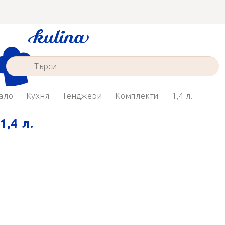
Преминаване
към
съдържанието
ало
Кухня
Тенджери
Комплекти
1,4 л.
1,4 л.