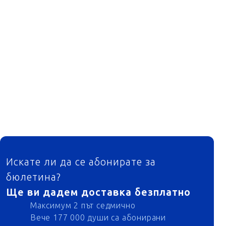
ФУТЕР
Искате ли да се абонирате за
бюлетина?
Ще ви дадем доставка безплатно
Максимум 2 път седмично
Вече 177 000 души са абонирани