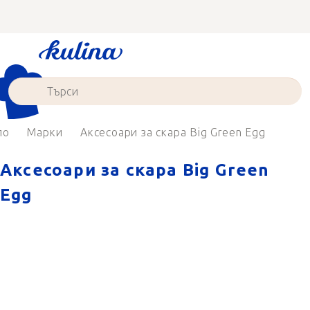
Преминаване
към
съдържанието
ло
Марки
Аксесоари за скара Big Green Egg
Аксесоари за скара Big Green
Egg