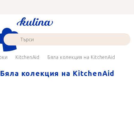
Преминаване
към
съдържанието
рки
KitchenAid
Бяла колекция на KitchenAid
Бяла колекция на KitchenAid