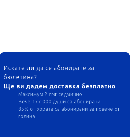
ФУТЕР
Искате ли да се абонирате за
бюлетина?
Ще ви дадем доставка безплатно
Максимум 2 път седмично
Вече 177 000 души са абонирани
85% от хората са абонирани за повече от
година