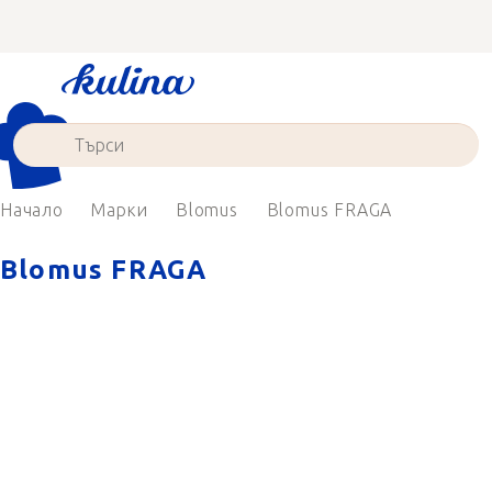
Преминаване
към
съдържанието
Начало
Марки
Blomus
Blomus FRAGA
Blomus FRAGA