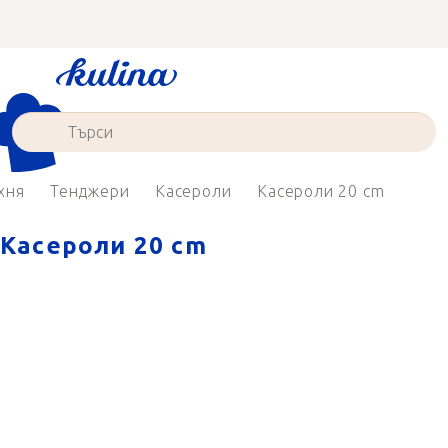
Преминаване
към
съдържанието
хня
Тенджери
Касероли
Касероли 20 cm
Касероли 20 cm