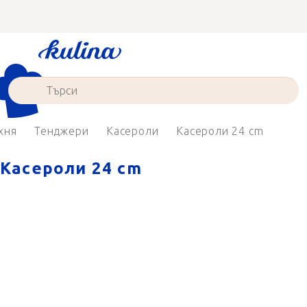
Преминаване
към
съдържанието
хня
Тенджери
Касероли
Касероли 24 cm
Касероли 24 cm