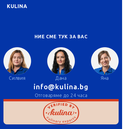
KULINA
НИЕ СМЕ ТУК ЗА ВАС
Силвия
Дана
Яна
info@kulina.bg
Отговаряме до 24 часа