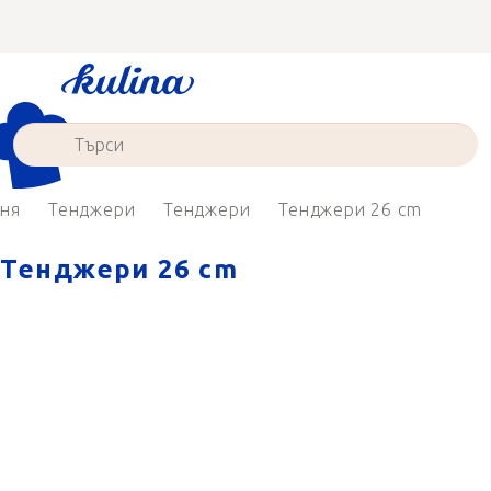
Преминаване
към
съдържанието
хня
Тенджери
Тенджери
Тенджери 26 cm
Тенджери 26 cm