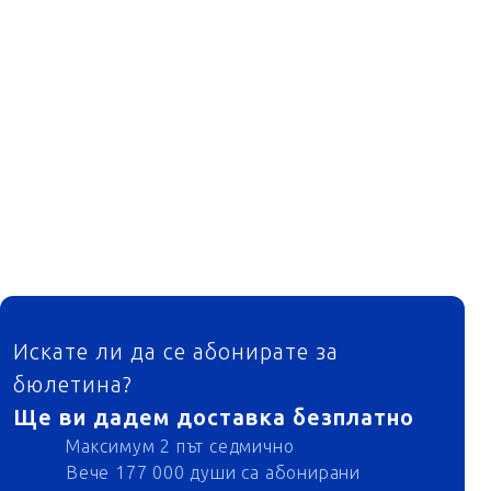
ФУТЕР
Искате ли да се абонирате за
бюлетина?
Ще ви дадем доставка безплатно
Максимум 2 път седмично
Вече 177 000 души са абонирани