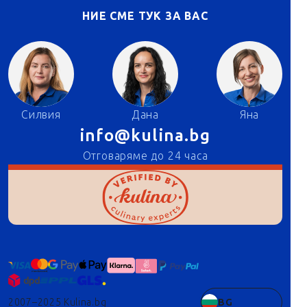
НИЕ СМЕ ТУК ЗА ВАС
Силвия
Дана
Яна
info@kulina.bg
Отговаряме до 24 часа
2007–2025 Kulina.bg
BG