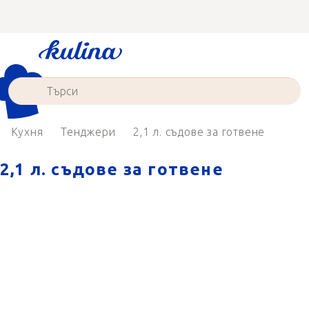
Преминаване
към
съдържанието
Кухня
Тенджери
2,1 л. съдове за готвене
2,1 л. съдове за готвене