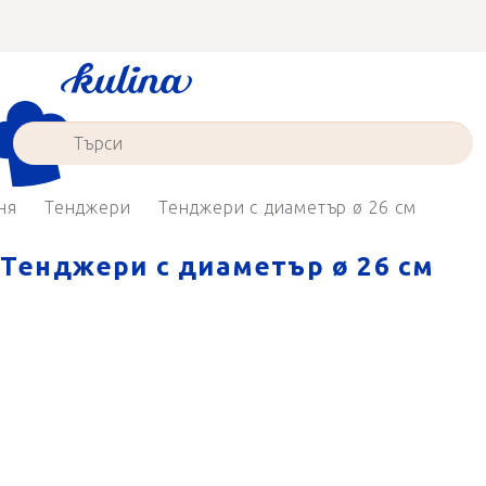
Преминаване
към
съдържанието
ня
Тенджери
Тенджери с диаметър ø 26 см
Тенджери с диаметър ø 26 см