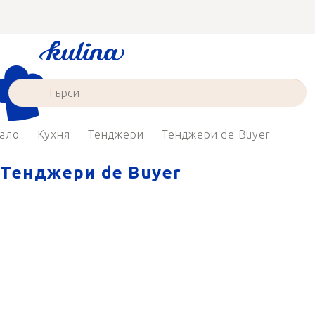
Преминаване
към
съдържанието
ало
Кухня
Тенджери
Тенджери de Buyer
Тенджери de Buyer