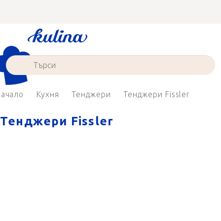
Преминаване
към
съдържанието
ачало
Кухня
Тенджери
Тенджери Fissler
Тенджери Fissler