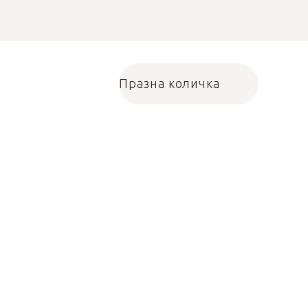
Празна количка
Количка за пазарува