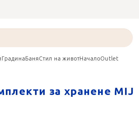
и
Градина
Баня
Стил на живот
Начало
Outlet
мплекти за хранене MIJ