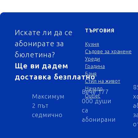
ФУТЕР
ТЪРГОВИЯ
Искате ли да се
абонирате за
Кухня
Съдове за хранене
бюлетина?
Уреди
Ще ви дадем
Градина
Баня
доставка безплатно
Стил на живот
8
Начало
Вече 177
Максимум
х
Outlet
000 души
2 път
а
са
седмично
з
абонирани
о