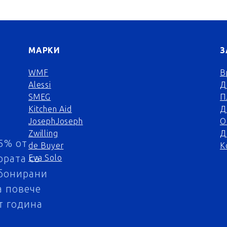
МАРКИ
З
WMF
В
Alessi
Д
SMEG
П
Kitchen Aid
Д
JosephJoseph
О
Zwilling
Д
5% от
de Buyer
К
ората са
Eva Solo
бонирани
а повече
т година