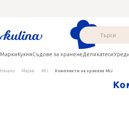
Преминаване
към
съдържанието
Марки
Кухня
Съдове за хранене
Деликатеси
Уред
Начало
Марки
MIJ
Комплекти за хранене MIJ
Ко