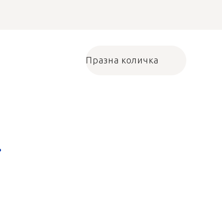
Празна количка
Количка за пазарува
.