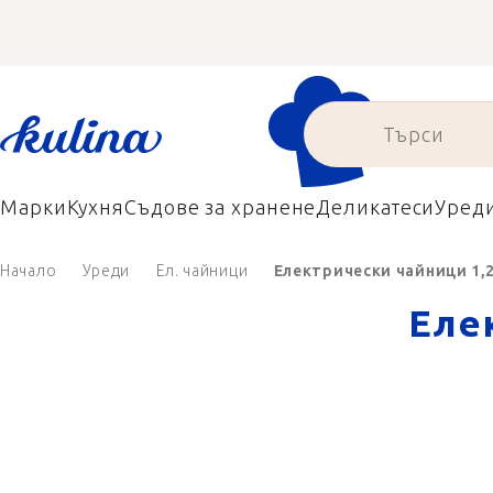
Преминаване
към
съдържанието
Марки
Кухня
Съдове за хранене
Деликатеси
Уред
Начало
Уреди
Ел. чайници
Eлектрически чайници 1,2
Eле