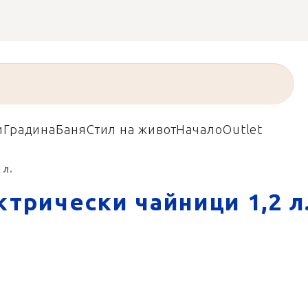
и
Градина
Баня
Стил на живот
Начало
Outlet
 л.
ктрически чайници 1,2 л