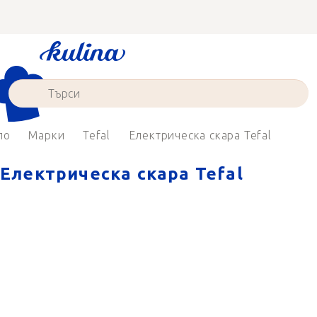
Преминаване
към
съдържанието
ло
Марки
Tefal
Електрическа скара Tefal
Електрическа скара Tefal