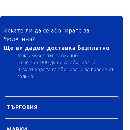
ФУТЕР
Искате ли да се абонирате за
бюлетина?
Ще ви дадем доставка безплатно
Максимум 2 път седмично
Вече 177 000 души са абонирани
85% от хората са абонирани за повече от
година
ТЪРГОВИЯ
МАРКИ