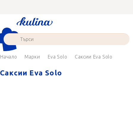
Преминаване
към
съдържанието
Начало
Марки
Eva Solo
Саксии Eva Solo
Саксии Eva Solo