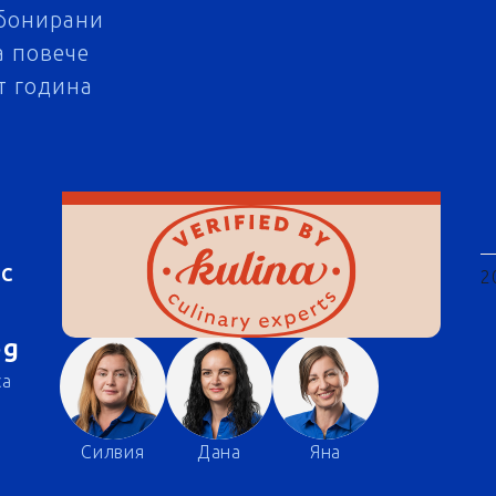
бонирани
а повече
т година
АС
2
bg
са
Силвия
Дана
Яна