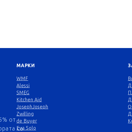
МАРКИ
З
WMF
В
Alessi
Д
SMEG
П
Kitchen Aid
Д
JosephJoseph
О
Zwilling
Д
5% от
de Buyer
К
ората са
Eva Solo