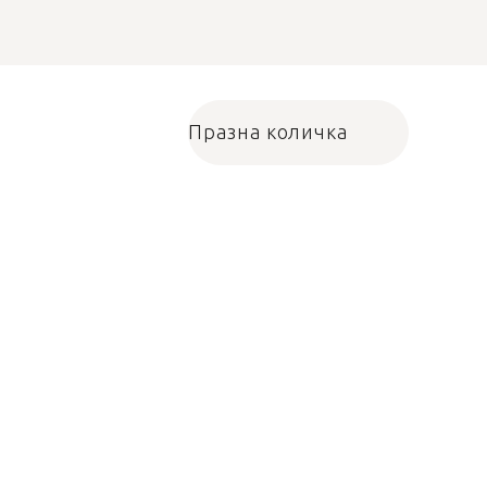
Празна количка
Количка за пазарува