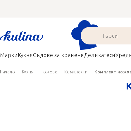
Преминаване
към
съдържанието
Марки
Кухня
Съдове за хранене
Деликатеси
Уред
Начало
Кухня
Ножове
Комплекти
Комплект ножов