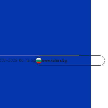
007–2025 Kulina.bg
www.kulina.bg