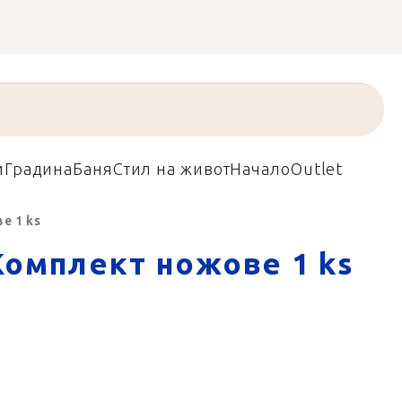
и
Градина
Баня
Стил на живот
Начало
Outlet
е 1 ks
Комплект ножове 1 ks