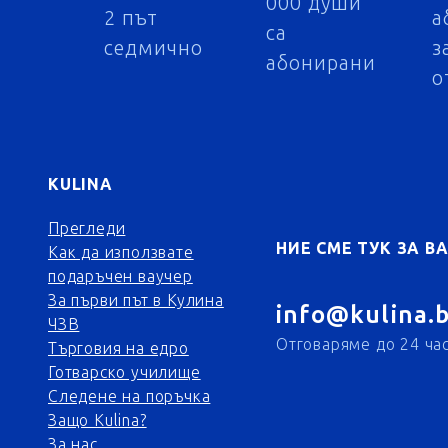
000 души
2 път
а
са
седмично
з
абонирани
о
KULINA
Прегледи
НИЕ СМЕ ТУК ЗА В
Как да използвате
подаръчен ваучер
За първи път в Кулина
info@kulina.
ЧЗВ
Отговаряме до 24 ча
Tърговия на едро
Готварско училище
Следене на поръчка
Защо Kulina?
За нас