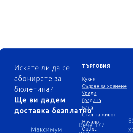
ФУТЕР
ТЪРГОВИЯ
Искате ли да се
абонирате за
Кухня
Съдове за хранене
бюлетина?
Уреди
Ще ви дадем
Градина
Баня
доставка безплатно
Стил на живот
8
Начало
Вече 177
Максимум
х
Outlet