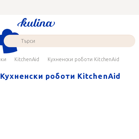
Преминаване
към
съдържанието
рки
KitchenAid
Кухненски роботи KitchenAid
Кухненски роботи KitchenAid