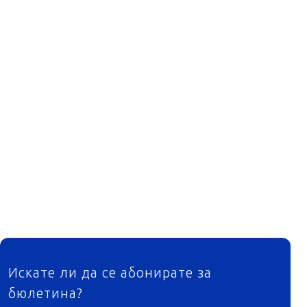
ФУТЕР
Искате ли да се абонирате за
бюлетина?