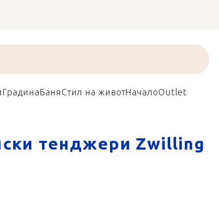
и
Градина
Баня
Стил на живот
Начало
Outlet
ски тенджери Zwilling