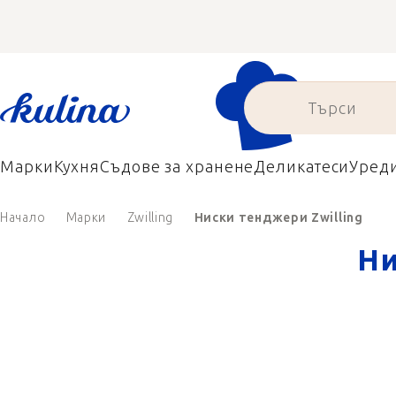
Преминаване
към
съдържанието
Марки
Кухня
Съдове за хранене
Деликатеси
Уред
Начало
Марки
Zwilling
Ниски тенджери Zwilling
Ни