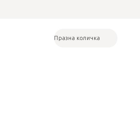
Празна количка
Количка за пазарува