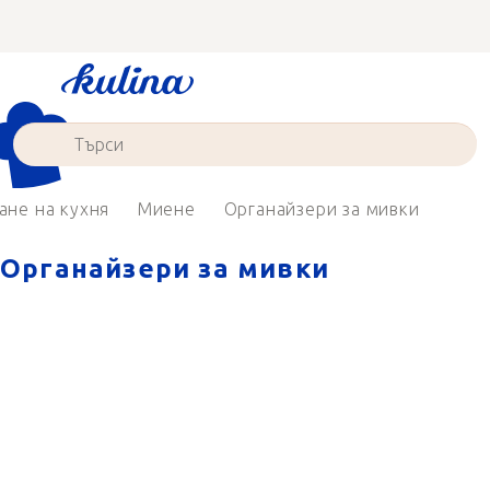
Преминаване
към
съдържанието
ане на кухня
Миене
Органайзери за мивки
Органайзери за мивки