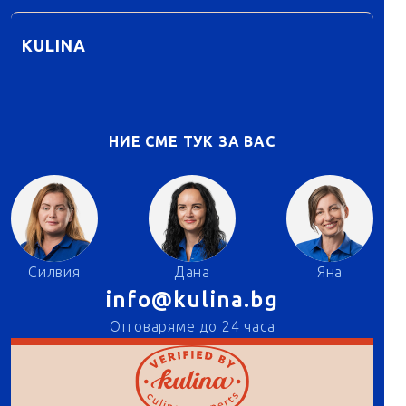
KULINA
НИЕ СМЕ ТУК ЗА ВАС
Силвия
Дана
Яна
info@kulina.bg
Отговаряме до 24 часа