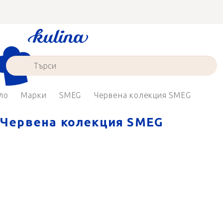
Преминаване
към
съдържанието
ло
Марки
SMEG
Червена колекция SMEG
Червена колекция SMEG