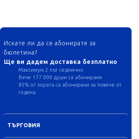
ФУТЕР
Искате ли да се абонирате за
бюлетина?
Ще ви дадем доставка безплатно
Максимум 2 път седмично
Вече 177 000 души са абонирани
85% от хората са абонирани за повече от
година
ТЪРГОВИЯ