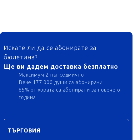
ФУТЕР
Искате ли да се абонирате за
бюлетина?
Ще ви дадем доставка безплатно
Максимум 2 път седмично
Вече 177 000 души са абонирани
85% от хората са абонирани за повече от
година
ТЪРГОВИЯ