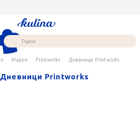
Преминаване
към
съдържанието
ло
Марки
Printworks
Дневници Printworks
Дневници Printworks